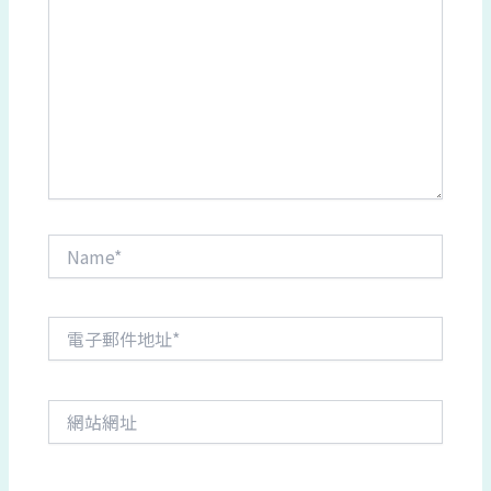
這
裡
輸
入
內
容...
Name*
電
子
郵
件
網
地
站
址
網
*
址