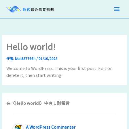
跳
Main
至
Men
主
要
內
容
Hello world!
作者:
kkin887766h
/
01/10/2025
Welcome to WordPress. This is your first post. Edit or
delete it, then start writing!
在〈Hello world!〉中有 1 則留言
A WordPress Commenter